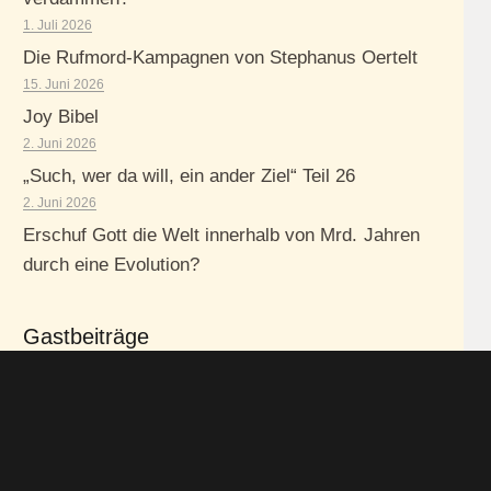
1. Juli 2026
Die Rufmord-Kampagnen von Stephanus Oertelt
15. Juni 2026
Joy Bibel
2. Juni 2026
„Such, wer da will, ein ander Ziel“ Teil 26
2. Juni 2026
Erschuf Gott die Welt innerhalb von Mrd. Jahren
durch eine Evolution?
Gastbeiträge
6. September 2022
– Wer ist der „Kommende“ aus
2.Kor.11:4
? Eine
biblische Analyse des Darbysmus von B.
Fischer